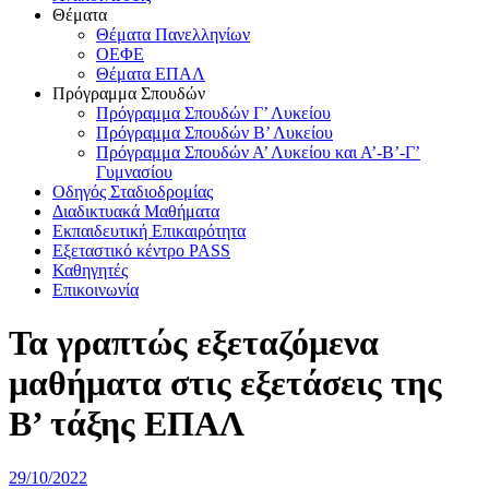
Θέματα
Θέματα Πανελληνίων
ΟΕΦΕ
Θέματα ΕΠΑΛ
Πρόγραμμα Σπουδών
Πρόγραμμα Σπουδών Γ’ Λυκείου
Πρόγραμμα Σπουδών Β’ Λυκείου
Πρόγραμμα Σπουδών Α’ Λυκείου και Α’-Β’-Γ’
Γυμνασίου
Οδηγός Σταδιοδρομίας
Διαδικτυακά Μαθήματα
Εκπαιδευτική Επικαιρότητα
Εξεταστικό κέντρο PASS
Καθηγητές
Επικοινωνία
Τα γραπτώς εξεταζόμενα
μαθήματα στις εξετάσεις της
B’ τάξης ΕΠΑΛ
Δημοσιεύτηκε
29/10/2022