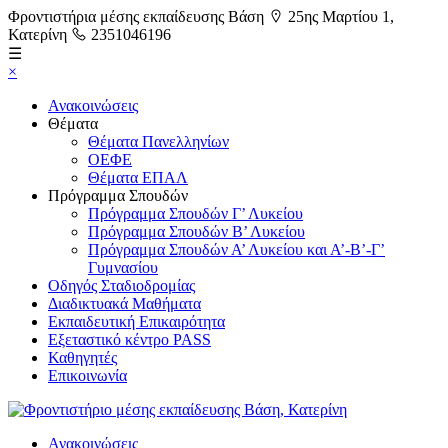
Φροντιστήρια μέσης εκπαίδευσης Βάση
25ης Μαρτίου 1,
Κατερίνη
2351046196
☰
×
Ανακοινώσεις
Θέματα
Θέματα Πανελληνίων
ΟΕΦΕ
Θέματα ΕΠΑΛ
Πρόγραμμα Σπουδών
Πρόγραμμα Σπουδών Γ’ Λυκείου
Πρόγραμμα Σπουδών Β’ Λυκείου
Πρόγραμμα Σπουδών Α’ Λυκείου και Α’-Β’-Γ’
Γυμνασίου
Οδηγός Σταδιοδρομίας
Διαδικτυακά Μαθήματα
Εκπαιδευτική Επικαιρότητα
Εξεταστικό κέντρο PASS
Καθηγητές
Επικοινωνία
Ανακοινώσεις