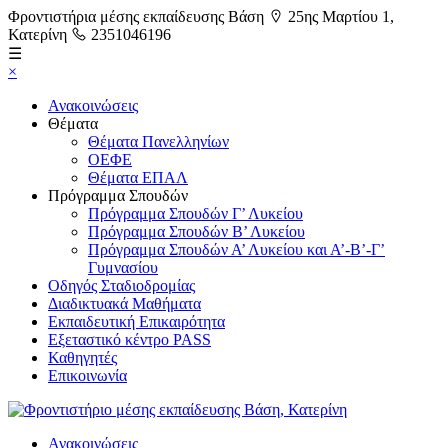
Φροντιστήρια μέσης εκπαίδευσης Βάση
25ης Μαρτίου 1,
Κατερίνη
2351046196
☰
×
Ανακοινώσεις
Θέματα
Θέματα Πανελληνίων
ΟΕΦΕ
Θέματα ΕΠΑΛ
Πρόγραμμα Σπουδών
Πρόγραμμα Σπουδών Γ’ Λυκείου
Πρόγραμμα Σπουδών Β’ Λυκείου
Πρόγραμμα Σπουδών Α’ Λυκείου και Α’-Β’-Γ’
Γυμνασίου
Οδηγός Σταδιοδρομίας
Διαδικτυακά Μαθήματα
Εκπαιδευτική Επικαιρότητα
Εξεταστικό κέντρο PASS
Καθηγητές
Επικοινωνία
Ανακοινώσεις