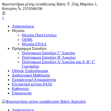
Φροντιστήρια μέσης εκπαίδευσης Βάση
25ης Μαρτίου 1,
Κατερίνη
2351046196
☰
×
Ανακοινώσεις
Θέματα
Θέματα Πανελληνίων
ΟΕΦΕ
Θέματα ΕΠΑΛ
Πρόγραμμα Σπουδών
Πρόγραμμα Σπουδών Γ’ Λυκείου
Πρόγραμμα Σπουδών Β’ Λυκείου
Πρόγραμμα Σπουδών Α’ Λυκείου και Α’-Β’-Γ’
Γυμνασίου
Οδηγός Σταδιοδρομίας
Διαδικτυακά Μαθήματα
Εκπαιδευτική Επικαιρότητα
Εξεταστικό κέντρο PASS
Καθηγητές
Επικοινωνία
Ανακοινώσεις