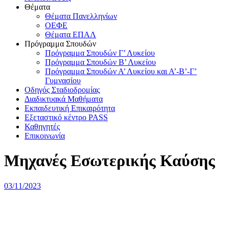
Θέματα
Θέματα Πανελληνίων
ΟΕΦΕ
Θέματα ΕΠΑΛ
Πρόγραμμα Σπουδών
Πρόγραμμα Σπουδών Γ’ Λυκείου
Πρόγραμμα Σπουδών Β’ Λυκείου
Πρόγραμμα Σπουδών Α’ Λυκείου και Α’-Β’-Γ’
Γυμνασίου
Οδηγός Σταδιοδρομίας
Διαδικτυακά Μαθήματα
Εκπαιδευτική Επικαιρότητα
Εξεταστικό κέντρο PASS
Καθηγητές
Επικοινωνία
Μηχανές Εσωτερικής Καύσης
Δημοσιεύτηκε
03/11/2023
την