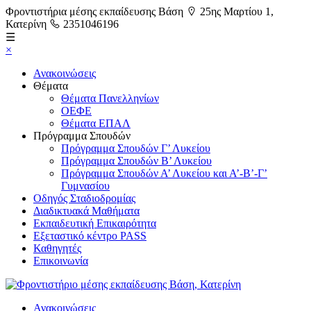
Φροντιστήρια μέσης εκπαίδευσης Βάση
25ης Μαρτίου 1,
Κατερίνη
2351046196
☰
×
Ανακοινώσεις
Θέματα
Θέματα Πανελληνίων
ΟΕΦΕ
Θέματα ΕΠΑΛ
Πρόγραμμα Σπουδών
Πρόγραμμα Σπουδών Γ’ Λυκείου
Πρόγραμμα Σπουδών Β’ Λυκείου
Πρόγραμμα Σπουδών Α’ Λυκείου και Α’-Β’-Γ’
Γυμνασίου
Οδηγός Σταδιοδρομίας
Διαδικτυακά Μαθήματα
Εκπαιδευτική Επικαιρότητα
Εξεταστικό κέντρο PASS
Καθηγητές
Επικοινωνία
Ανακοινώσεις