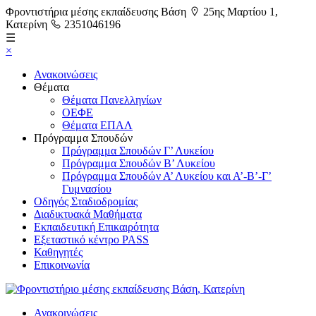
Φροντιστήρια μέσης εκπαίδευσης Βάση
25ης Μαρτίου 1,
Κατερίνη
2351046196
☰
×
Ανακοινώσεις
Θέματα
Θέματα Πανελληνίων
ΟΕΦΕ
Θέματα ΕΠΑΛ
Πρόγραμμα Σπουδών
Πρόγραμμα Σπουδών Γ’ Λυκείου
Πρόγραμμα Σπουδών Β’ Λυκείου
Πρόγραμμα Σπουδών Α’ Λυκείου και Α’-Β’-Γ’
Γυμνασίου
Οδηγός Σταδιοδρομίας
Διαδικτυακά Μαθήματα
Εκπαιδευτική Επικαιρότητα
Εξεταστικό κέντρο PASS
Καθηγητές
Επικοινωνία
Ανακοινώσεις