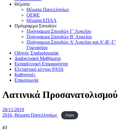
Θέματα
Θέματα Πανελληνίων
ΟΕΦΕ
Θέματα ΕΠΑΛ
Πρόγραμμα Σπουδών
Πρόγραμμα Σπουδών Γ’ Λυκείου
Πρόγραμμα Σπουδών Β’ Λυκείου
Πρόγραμμα Σπουδών Α’ Λυκείου και Α’-Β’-Γ’
Γυμνασίου
Οδηγός Σταδιοδρομίας
Διαδικτυακά Μαθήματα
Εκπαιδευτική Επικαιρότητα
Εξεταστικό κέντρο PASS
Καθηγητές
Επικοινωνία
Λατινικά Προσανατολισμού
Δημοσιεύτηκε
28/11/2019
την
2016, Θέματα Πανελληνίων
Λήψη