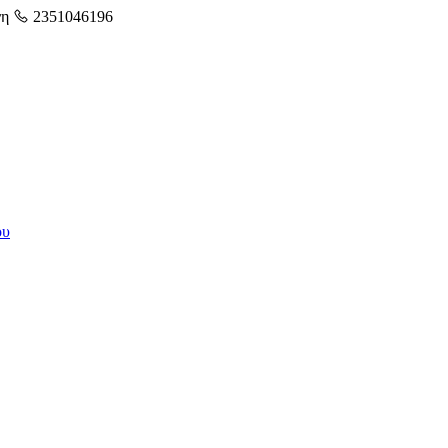
νη
2351046196
ου