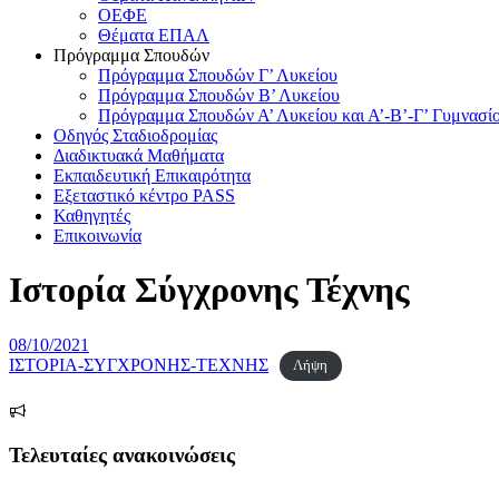
ΟΕΦΕ
Θέματα ΕΠΑΛ
Πρόγραμμα Σπουδών
Πρόγραμμα Σπουδών Γ’ Λυκείου
Πρόγραμμα Σπουδών Β’ Λυκείου
Πρόγραμμα Σπουδών Α’ Λυκείου και Α’-Β’-Γ’ Γυμνασί
Οδηγός Σταδιοδρομίας
Διαδικτυακά Μαθήματα
Εκπαιδευτική Επικαιρότητα
Εξεταστικό κέντρο PASS
Καθηγητές
Επικοινωνία
Ιστορία Σύγχρονης Τέχνης
Δημοσιεύτηκε
08/10/2021
την
ΙΣΤΟΡΙΑ-ΣΥΓΧΡΟΝΗΣ-ΤΕΧΝΗΣ
Λήψη
Τελευταίες ανακοινώσεις