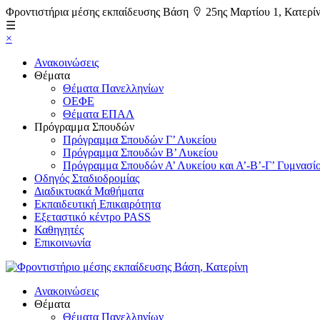
Φροντιστήρια μέσης εκπαίδευσης Βάση
25ης Μαρτίου 1, Κατερί
☰
×
Ανακοινώσεις
Θέματα
Θέματα Πανελληνίων
ΟΕΦΕ
Θέματα ΕΠΑΛ
Πρόγραμμα Σπουδών
Πρόγραμμα Σπουδών Γ’ Λυκείου
Πρόγραμμα Σπουδών Β’ Λυκείου
Πρόγραμμα Σπουδών Α’ Λυκείου και Α’-Β’-Γ’ Γυμνασί
Οδηγός Σταδιοδρομίας
Διαδικτυακά Μαθήματα
Εκπαιδευτική Επικαιρότητα
Εξεταστικό κέντρο PASS
Καθηγητές
Επικοινωνία
Ανακοινώσεις
Θέματα
Θέματα Πανελληνίων