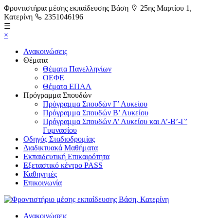
Φροντιστήρια μέσης εκπαίδευσης Βάση
25ης Μαρτίου 1,
Κατερίνη
2351046196
☰
×
Ανακοινώσεις
Θέματα
Θέματα Πανελληνίων
ΟΕΦΕ
Θέματα ΕΠΑΛ
Πρόγραμμα Σπουδών
Πρόγραμμα Σπουδών Γ’ Λυκείου
Πρόγραμμα Σπουδών Β’ Λυκείου
Πρόγραμμα Σπουδών Α’ Λυκείου και Α’-Β’-Γ’
Γυμνασίου
Οδηγός Σταδιοδρομίας
Διαδικτυακά Μαθήματα
Εκπαιδευτική Επικαιρότητα
Εξεταστικό κέντρο PASS
Καθηγητές
Επικοινωνία
Ανακοινώσεις