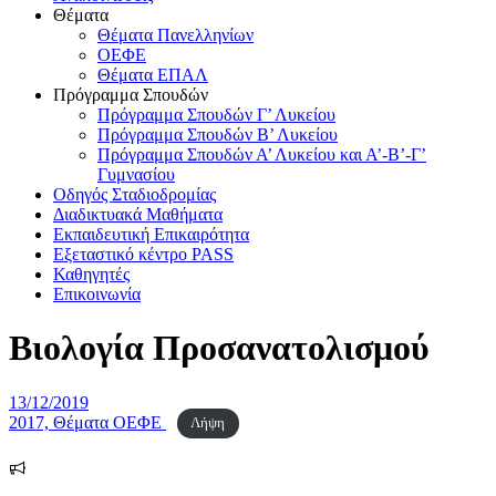
Θέματα
Θέματα Πανελληνίων
ΟΕΦΕ
Θέματα ΕΠΑΛ
Πρόγραμμα Σπουδών
Πρόγραμμα Σπουδών Γ’ Λυκείου
Πρόγραμμα Σπουδών Β’ Λυκείου
Πρόγραμμα Σπουδών Α’ Λυκείου και Α’-Β’-Γ’
Γυμνασίου
Οδηγός Σταδιοδρομίας
Διαδικτυακά Μαθήματα
Εκπαιδευτική Επικαιρότητα
Εξεταστικό κέντρο PASS
Καθηγητές
Επικοινωνία
Βιολογία Προσανατολισμού
Δημοσιεύτηκε
13/12/2019
την
2017, Θέματα ΟΕΦΕ
Λήψη