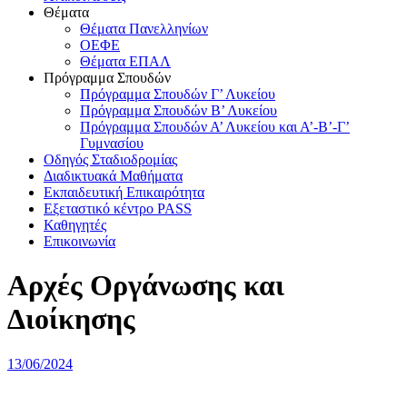
Θέματα
Θέματα Πανελληνίων
ΟΕΦΕ
Θέματα ΕΠΑΛ
Πρόγραμμα Σπουδών
Πρόγραμμα Σπουδών Γ’ Λυκείου
Πρόγραμμα Σπουδών Β’ Λυκείου
Πρόγραμμα Σπουδών Α’ Λυκείου και Α’-Β’-Γ’
Γυμνασίου
Οδηγός Σταδιοδρομίας
Διαδικτυακά Μαθήματα
Εκπαιδευτική Επικαιρότητα
Εξεταστικό κέντρο PASS
Καθηγητές
Επικοινωνία
Αρχές Οργάνωσης και
Διοίκησης
Δημοσιεύτηκε
13/06/2024
την