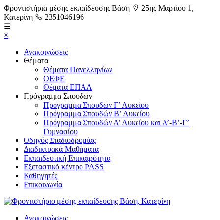
Φροντιστήρια μέσης εκπαίδευσης Βάση
25ης Μαρτίου 1,
Κατερίνη
2351046196
☰
×
Ανακοινώσεις
Θέματα
Θέματα Πανελληνίων
ΟΕΦΕ
Θέματα ΕΠΑΛ
Πρόγραμμα Σπουδών
Πρόγραμμα Σπουδών Γ’ Λυκείου
Πρόγραμμα Σπουδών Β’ Λυκείου
Πρόγραμμα Σπουδών Α’ Λυκείου και Α’-Β’-Γ’
Γυμνασίου
Οδηγός Σταδιοδρομίας
Διαδικτυακά Μαθήματα
Εκπαιδευτική Επικαιρότητα
Εξεταστικό κέντρο PASS
Καθηγητές
Επικοινωνία
Ανακοινώσεις